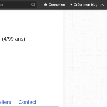
Connexion
+
Créer mon blog
s (4/99 ans)
eliers
Contact