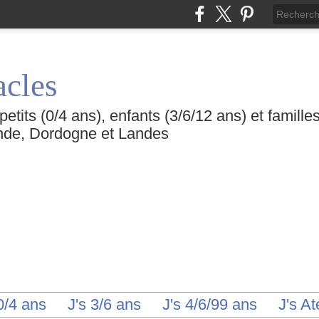
acles
etits (0/4 ans), enfants (3/6/12 ans) et famille
de, Dordogne et Landes
0/4 ans
J's 3/6 ans
J's 4/6/99 ans
J's At